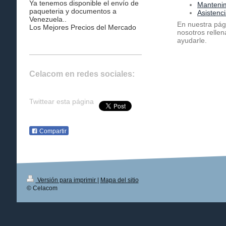
Ya tenemos disponible el envío de
Mantenim
paqueteria y documentos a
Asistenci
Venezuela..
En nuestra pági
Los Mejores Precios del Mercado
nosotros relle
ayudarle.
Celacom en redes sociales:
Twittear esta página
Compartir
Versión para imprimir
|
Mapa del sitio
© Celacom