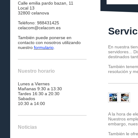
Calle emilia pardo bazan, 11
Local 13
32800 celanova
Teléfono: 988431425
celacom@celacom.es
Servic
También puede ponerse en
contacto con nosotros utilizando
En nuestra tie
nuestro
formulario
.
servidores... 
destinados tan
También tenem
Nuestro horario
resolución y me
Lunes a Viernes
Mañanas 9:30 a 13:30
Tardes 16:30 a 20:30
Sabados
10:30 a 14:00
A la hora de e
Nuestros emple
embargo, nuest
Noticias
También le ofr